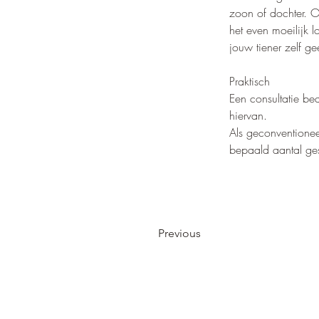
zoon of dochter. O
het even moeilijk 
jouw tiener zelf ge
Praktisch
Een consultatie be
hiervan. 
Als geconventionee
bepaald aantal ge
Previous