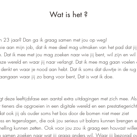
Wat is het ?
en 23 jaar? Dan ga ik graag samen met jou op weg!
oie aan mijn job, dat ik mee deel mag uitmaken van het pad dat jij
e. Dat ik mee met jou mag zoeken naar wie jij bent, wil zijn en wil
eze wereld en waar jij naar verlangt. Dat ik mee mag gaan voelen 
j denkt en waar je nood aan hebt. Dat ik soms dat duwtje in de r
aangaan waar jij zo bang voor bent, Dat is wat ik doe.
t deze leeftijdsfase een aantal extra uitdagingen met zich mee. Al
 tieners die opgroeien in een digitale wereld en een prestatiegerich
 dat ook jij als ouder soms het bos door de bomen niet meer ziet
ess en tegenslagen, die ook jou serieus uit balans kunnen brengen
helling kunnen zetten. Ook voor jou zou ik graag een houvast willen 
 samen zoeken naar wat jij graag anders wil. Waar jij bezorgd ov