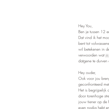
Hey You,
Ben je tussen 12 
Dat vind ik het mo
bent tot volwassen
wil betekenen in d
verwoorden wat ji
datgene te durven 
Hey ouder,
Ook voor jou breng
geconfronteerd met
Het is begrijpelijk
door torenhoge str
jouw tiener op de 
even nodig hebt en