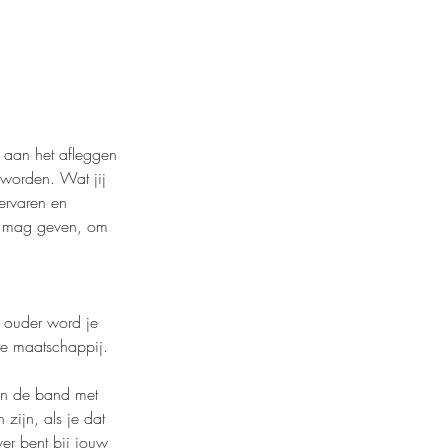
 aan het afleggen 
 worden. Wat jij 
ervaren en 
ug mag geven, om 
s ouder word je 
te maatschappij. 
 en de band met 
zijn, als je dat 
er bent bij jouw 