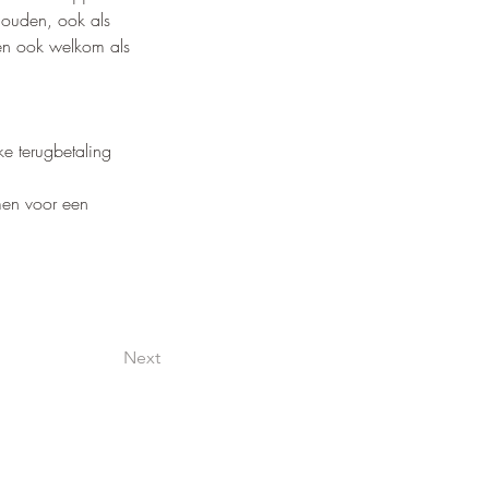
houden, ook als 
en ook welkom als 
e terugbetaling 
men voor een
Next