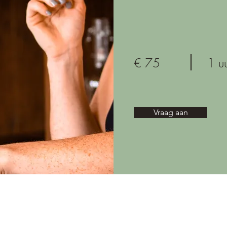
€ 75
1 u
Vraag aan