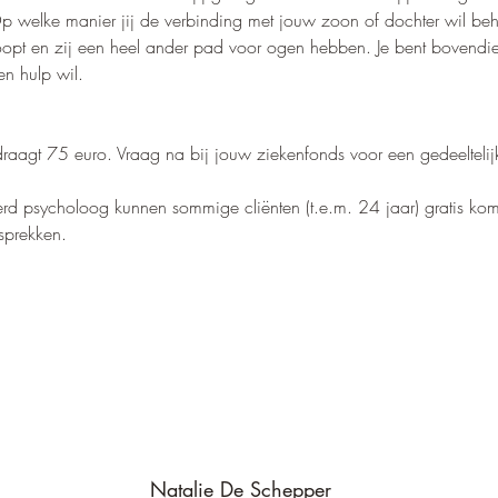
p welke manier jij de verbinding met jouw zoon of dochter wil be
loopt en zij een heel ander pad voor ogen hebben. Je bent bovendi
en hulp wil.
draagt 75 euro. Vraag na bij jouw ziekenfonds voor een gedeeltelijk
rd psycholoog kunnen sommige cliënten (t.e.m. 24 jaar) gratis ko
sprekken.
Natalie De Schepper